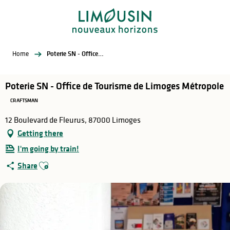
Aller
au
contenu
principal
Home
Poterie SN - Office de Tourisme de Limoges Métropole
Poterie SN - Office de Tourisme de Limoges Métropole
CRAFTSMAN
12 Boulevard de Fleurus, 87000 Limoges
Getting there
I'm going by train!
Ajouter aux favoris
Share