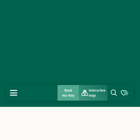
Book
Interactive
MENU
my stay
map
Search
Voir les favo
Home