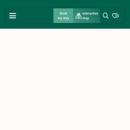
Book
Interactive
MENU
my stay
map
Search
Voir les favo
Home
Discover
Get inspired
Stay