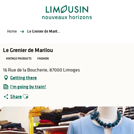
Aller
au
contenu
principal
Home
Le Grenier de Marilou
Le Grenier de Marilou
VINTAGE PRODUCTS
FASHION
16 Rue de la Boucherie, 87000 Limoges
Getting there
I'm going by train!
Ajouter aux favoris
Share