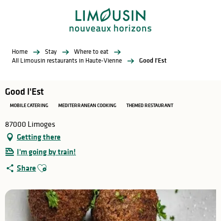
Aller
au
contenu
principal
Home
Stay
Where to eat
All Limousin restaurants in Haute-Vienne
Good l'Est
Good l'Est
MOBILE CATERING
MEDITERRANEAN COOKING
THEMED RESTAURANT
87000 Limoges
Getting there
I'm going by train!
Ajouter aux favoris
Share