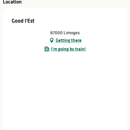
Location
Good l'Est
87000 Limoges
Getting there
I'm going by train!