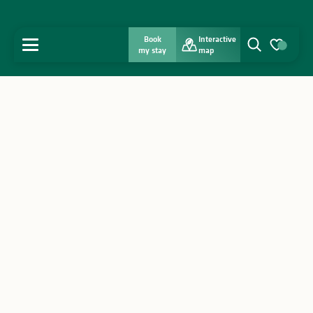
Book
Interactive
MENU
my stay
map
Search
Voir les favo
Home
Discover
Get inspired
Stay