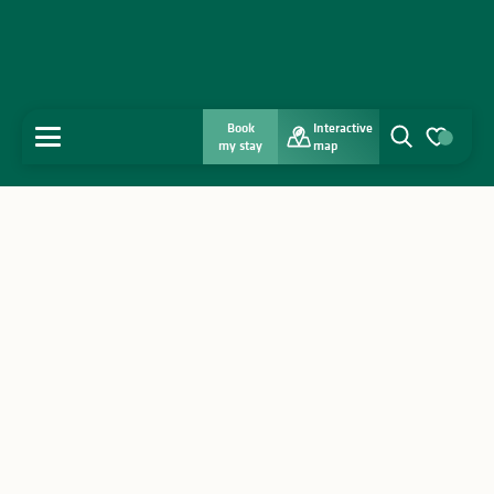
Book
Interactive
MENU
my stay
map
Search
Voir les favo
Home
Discover
Get inspired