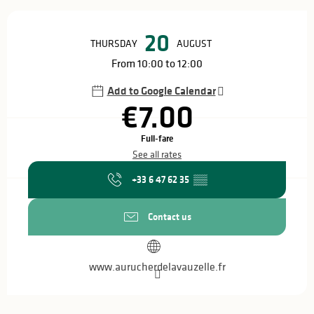
Opening hours & contact details
20
THURSDAY
AUGUST
From 10:00 to 12:00
Add to Google Calendar
€7.00
Full-fare
See all rates
+33 6 47 62 35
▒▒
Contact us
www.aurucherdelavauzelle.fr