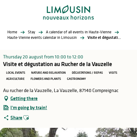
Aller
au
contenu
principal
Home
Stay
A calendar of all events in Haute-Vienne
Haute-Vienne events calendar in Limousin
Visite et dégustation au Rucher de la Vauzelle
Thursday 20 august from 10:00 to 12:00
Visite et dégustation au Rucher de la Vauzelle
LOCAL EVENTS
NATURE AND RELAXATION
DÉGUSTATIONS / REPAS
VISITS
AGRICULTURE
FLOWERS AND PLANTS
GASTRONOMY
Au rucher de la Vauzelle, La Vauzelle, 87140 Compreignac
Getting there
I'm going by train!
Ajouter aux favoris
Share