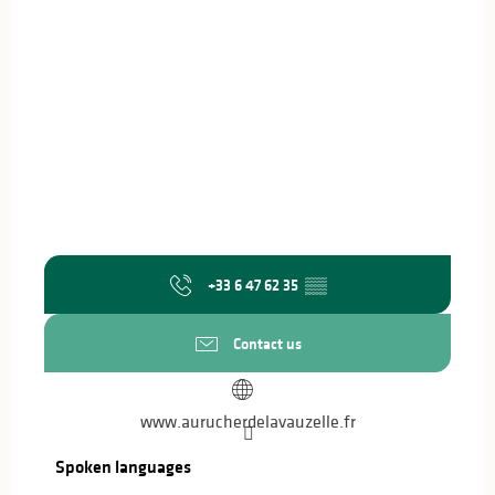
+33 6 47 62 35
▒▒
Contact us
www.aurucherdelavauzelle.fr
Spoken languages
Spoken languages