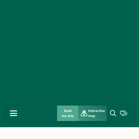
Book
Interactive
MENU
my stay
map
Search
Voir les favo