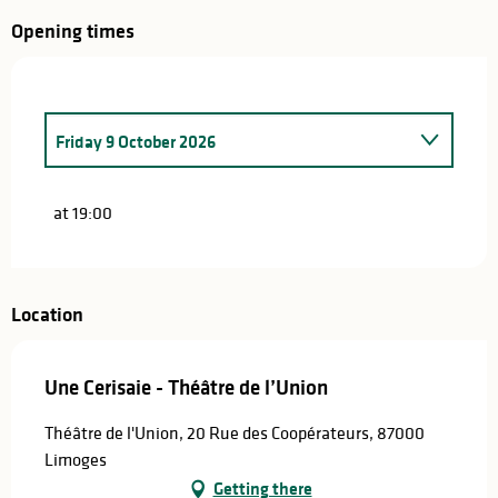
Opening times
Friday 9 October 2026
Saturday 10 October 2026
at 19:00
Monday 12 October 2026
From
13 October 2026
until
14 October 2026
Location
Thursday 15 October 2026
Une Cerisaie - Théâtre de l’Union
Théâtre de l'Union, 20 Rue des Coopérateurs, 87000
Limoges
Getting there