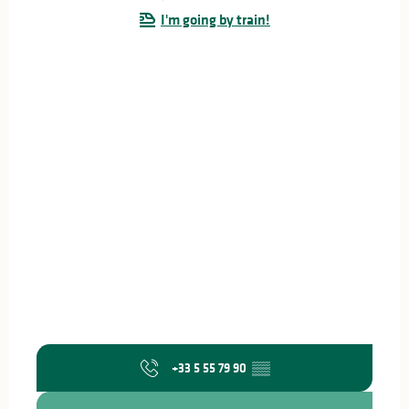
I'm going by train!
+33 5 55 79 90
▒▒