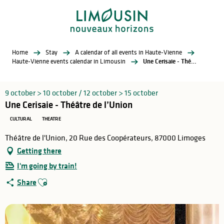
Aller
au
contenu
principal
Home
Stay
A calendar of all events in Haute-Vienne
Haute-Vienne events calendar in Limousin
Une Cerisaie - Théâtre de l’Union
9 october > 10 october / 12 october > 15 october
Une Cerisaie - Théâtre de l’Union
CULTURAL
THEATRE
Théâtre de l'Union, 20 Rue des Coopérateurs, 87000 Limoges
Getting there
I'm going by train!
Ajouter aux favoris
Share