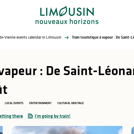
te-Vienne events calendar in Limousin
 vapeur : De Saint-Léona
ût
LOCAL EVENTS
ENTERTAINMENT
CULTURAL HERITAGE
etting there
I'm going by train!