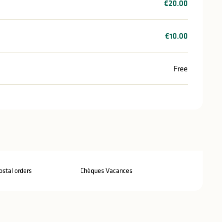
€20.00
€10.00
Free
stal orders
Chèques Vacances