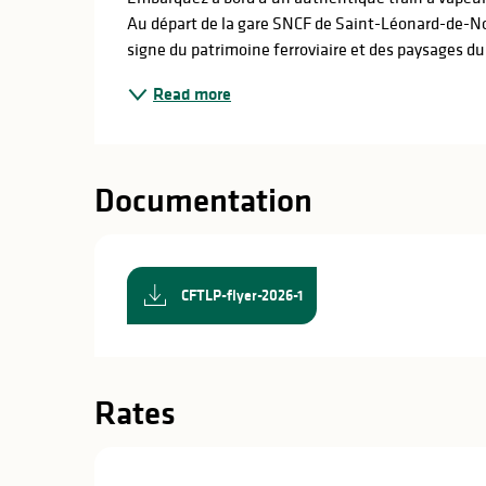
in
Au départ de la gare SNCF de Saint-Léonard-de-Nob
lities
signe du patrimoine ferroviaire et des paysages du
Read more
Documentation
CFTLP-flyer-2026-1
Rates
y