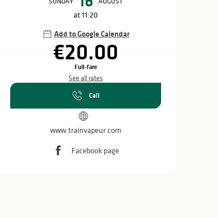
16
SUNDAY
AUGUST
at 11:20
Add to Google Calendar
€20.00
Full-fare
See all rates
Call
www.trainvapeur.com
Facebook page