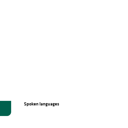
Spoken languages
Spoken languages