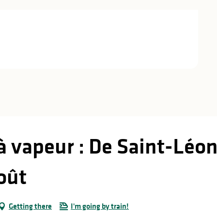
 à vapeur : De Saint-Léo
oût
Getting there
I'm going by train!