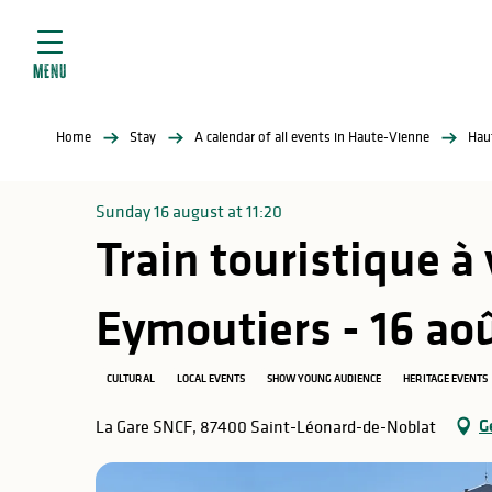
Aller
e
au
ties
contenu
MENU
principal
ral
ties
Home
Stay
A calendar of all events in Haute-Vienne
Hau
ul
Sunday 16 august at 11:20
Train touristique à
in
Eymoutiers - 16 ao
CULTURAL
LOCAL EVENTS
SHOW YOUNG AUDIENCE
HERITAGE EVENTS
ng
arks
G
La Gare SNCF, 87400 Saint-Léonard-de-Noblat