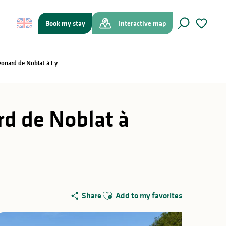
Book my stay
Interactive map
Search
Voir les f
Train touristique à vapeur : De Saint-Léonard de Noblat à Eymoutiers - 16 août
rd de Noblat à
Ajouter aux favoris
Share
Add to my favorites