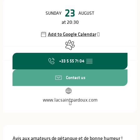
Opening hours & contact details
23
SUNDAY
AUGUST
at 20:30
Add to Google Calendar
Animals accepted
+33 5 55 71 04
▒▒
Contact us
www.lacsaintpardoux.com
Description
Avis aux amateurs de pétanque et de bonne humeur ! 