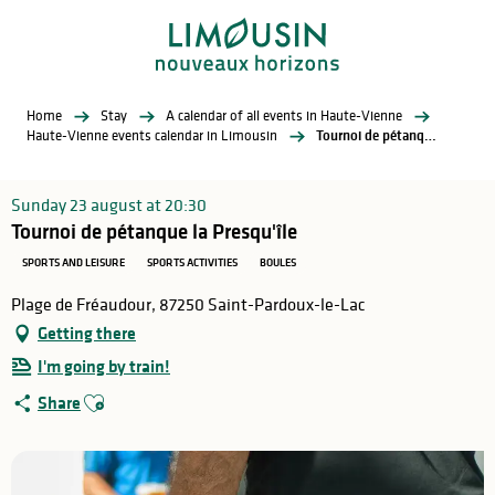
Aller
au
contenu
principal
Home
Stay
A calendar of all events in Haute-Vienne
Haute-Vienne events calendar in Limousin
Tournoi de pétanque la Presqu'île
Sunday 23 august at 20:30
Tournoi de pétanque la Presqu'île
SPORTS AND LEISURE
SPORTS ACTIVITIES
BOULES
Plage de Fréaudour, 87250 Saint-Pardoux-le-Lac
Getting there
I'm going by train!
Ajouter aux favoris
Share