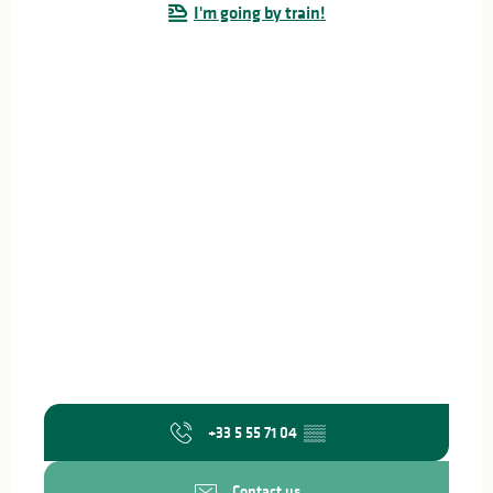
I'm going by train!
+33 5 55 71 04
▒▒
Contact us