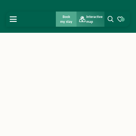
Book
Interactive
MENU
my stay
map
Search
Voir les favo
Home
Discover
Get inspired
Stay