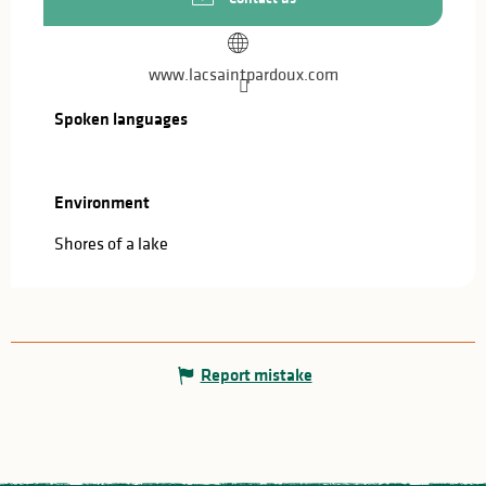
www.lacsaintpardoux.com
Spoken languages
Spoken languages
Environment
Environment
Shores of a lake
Report mistake