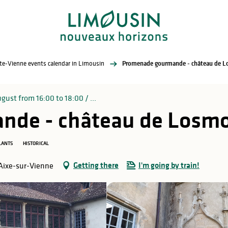
te-Vienne events calendar in Limousin
Promenade gourmande - château de L
ust from 16:00 to 18:00 / ...
de - château de Losmo
LANTS
HISTORICAL
Getting there
I'm going by train!
 Aixe-sur-Vienne