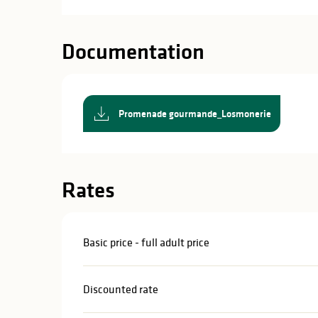
in
lities
Documentation
Promenade gourmande_Losmonerie
Rates
Basic price - full adult price
Discounted rate
y