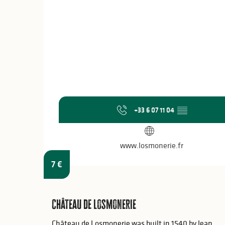
+33 6 07 11 04
▒▒
www.losmonerie.fr
7
€
Château de Losmonerie
Château de Losmonerie was built in 1540 by Jean