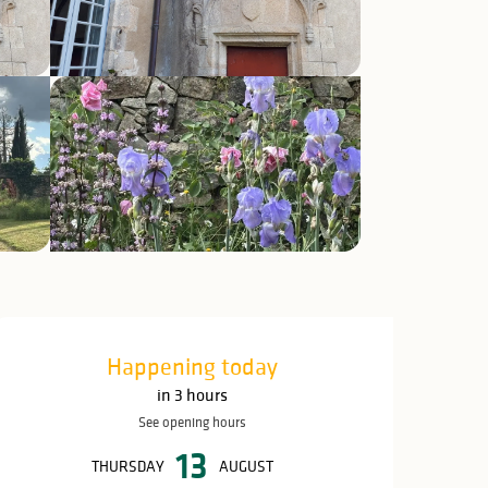
Opening hours & c
Happening today
in 3 hours
See opening hours
13
THURSDAY
AUGUST