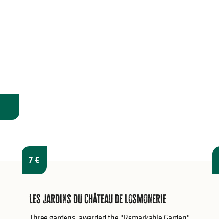
7
€
Les jardins du Château de Losmonerie
Three gardens, awarded the "Remarkable Garden"