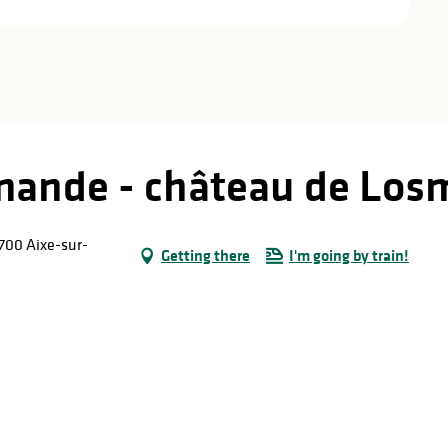
ande - château de Los
700 Aixe-sur-
Getting there
I'm going by train!