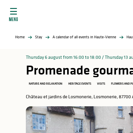
Aller
e
au
ties
contenu
MENU
principal
ral
ties
Home
Stay
A calendar of all events in Haute-Vienne
Hau
ul
Thursday 6 august from 16:00 to 18:00 / Thursday 13 aug
Promenade gourman
in
NATURE AND RELAXATION
HERITAGE EVENTS
VISITS
FLOWERS AND P
Château et jardins de Losmonerie, Losmonerie, 87700
ng
arks