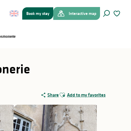
Book my stay
Interactive map
Search
Voir les f
osmonerie
nerie
Ajouter aux favoris
Share
Add to my favorites