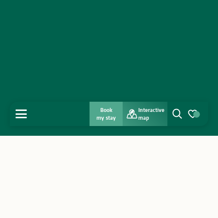
Book
Interactive
MENU
my stay
map
Search
Voir les favo
Home
Discover