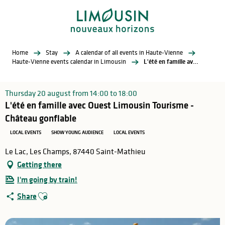
Aller
au
contenu
principal
Home
Stay
A calendar of all events in Haute-Vienne
Haute-Vienne events calendar in Limousin
L'été en famille avec Ouest Limousin Tourisme - Château gonflable
Thursday 20 august from 14:00 to 18:00
L'été en famille avec Ouest Limousin Tourisme -
Château gonflable
LOCAL EVENTS
SHOW YOUNG AUDIENCE
LOCAL EVENTS
Le Lac, Les Champs, 87440 Saint-Mathieu
Getting there
I'm going by train!
Ajouter aux favoris
Share