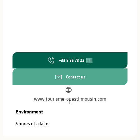
+33 5 55 78 22
▒▒
Contact us
www.tourisme-ouestlimousin.com
Environment
Environment
Shores of a lake