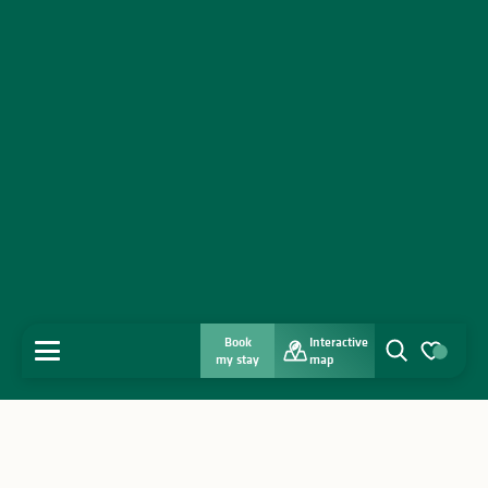
Book
Interactive
MENU
my stay
map
Search
Voir les favo
Home