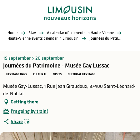
Aller
au
contenu
principal
Home
Stay
A calendar of all events in Haute-Vienne
Haute-Vienne events calendar in Limousin
Journées du Patrimoine - Musée Gay Lussac
19 september > 20 september
Journées du Patrimoine - Musée Gay Lussac
HERITAGE DAYS
CULTURAL
VISITS
CULTURAL HERITAGE
Musée Gay-Lussac, 1 Rue Jean Giraudoux, 87400 Saint-Léonard-
de-Noblat
Getting there
I'm going by train!
Ajouter aux favoris
Share