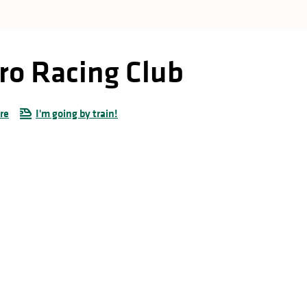
ro Racing Club
re
I'm going by train!