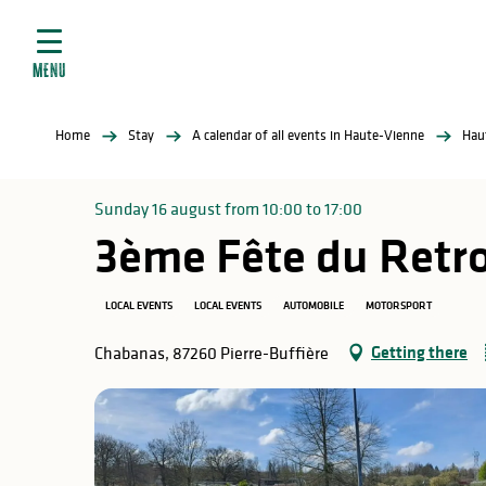
Aller
e
au
ties
contenu
MENU
principal
ral
ties
Home
Stay
A calendar of all events in Haute-Vienne
Hau
ul
Sunday 16 august from 10:00 to 17:00
3ème Fête du Retro
in
LOCAL EVENTS
LOCAL EVENTS
AUTOMOBILE
MOTORSPORT
Getting there
Chabanas, 87260 Pierre-Buffière
ng
arks