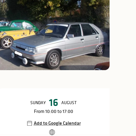
Opening hours & c
16
SUNDAY
AUGUST
From 10:00 to 17:00
Add to Google Calendar