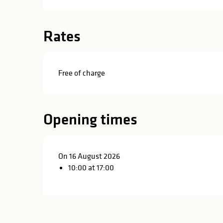
in
lities
Rates
Free of charge
Opening times
On 16 August 2026
10:00 at 17:00
y