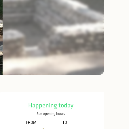
Opening hours & c
Happening today
See opening hours
FROM
TO