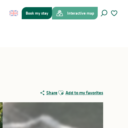
Book my stay
Interactive map
Search
Voir les f
Ajouter aux favoris
Share
Add to my favorites