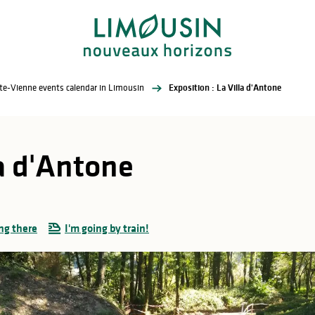
te-Vienne events calendar in Limousin
Exposition : La Villa d'Antone
la d'Antone
ng there
I'm going by train!