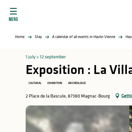
Aller
e
au
ties
contenu
MENU
principal
ral
ties
Home
Stay
A calendar of all events in Haute-Vienne
Hau
ul
1 july > 12 september
Exposition : La Vil
in
CULTURAL
EXHIBITION
ARCHÉOLOGIE
Getti
2 Place de la Bascule, 87380 Magnac-Bourg
ng
arks