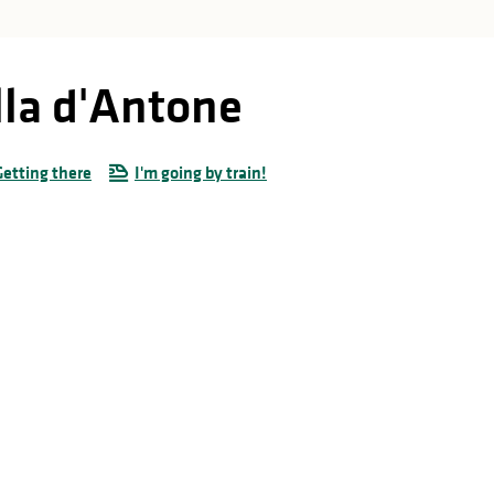
lla d'Antone
Getting there
I'm going by train!