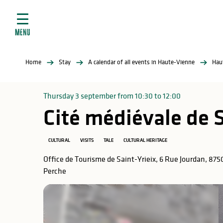
Aller
e
au
ties
contenu
MENU
principal
ral
ties
Home
Stay
A calendar of all events in Haute-Vienne
Hau
ul
Thursday 3 september from 10:30 to 12:00
Cité médiévale de S
in
CULTURAL
VISITS
TALE
CULTURAL HERITAGE
Office de Tourisme de Saint-Yrieix, 6 Rue Jourdan, 875
Perche
ng
arks