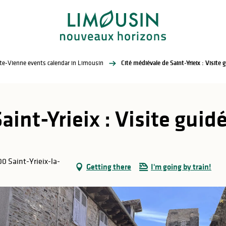
te-Vienne events calendar in Limousin
Cité médiévale de Saint-Yrieix : Visite 
aint-Yrieix : Visite guid
00 Saint-Yrieix-la-
Getting there
I'm going by train!