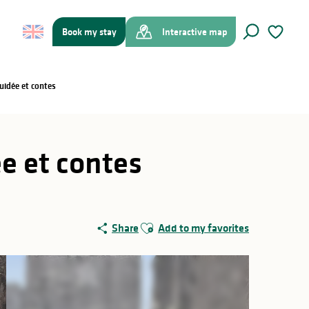
Book my stay
Interactive map
Search
Voir les f
guidée et contes
ée et contes
Ajouter aux favoris
Share
Add to my favorites