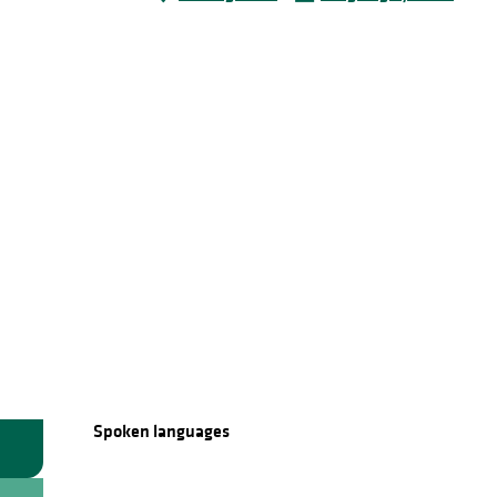
Spoken languages
Spoken languages