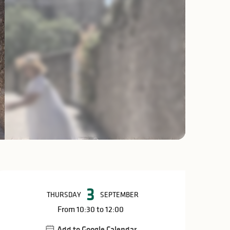
Opening hours & c
3
THURSDAY
SEPTEMBER
From 10:30 to 12:00
Add to Google Calendar