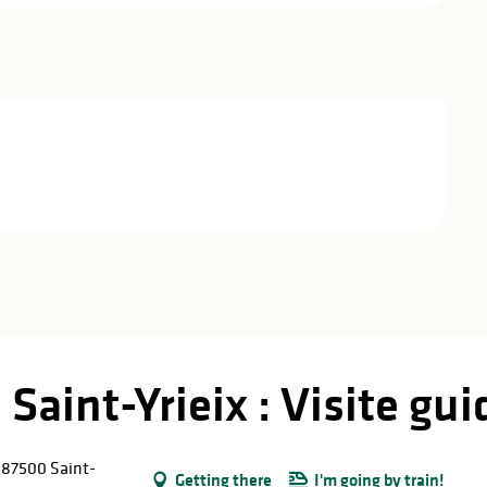
Saint-Yrieix : Visite gu
, 87500 Saint-
Getting there
I'm going by train!