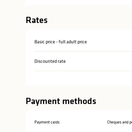
in
lities
Rates
Basic price - full adult price
Discounted rate
Payment methods
y
Payment cards
Cheques and po