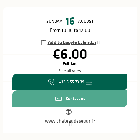
Opening hours & contact details
16
SUNDAY
AUGUST
From 10:30 to 12:00
Add to Google Calendar
€6.00
Full-fare
See all rates
+33 5 55 73 39
▒▒
Contact us
www.chateaudesegur.fr