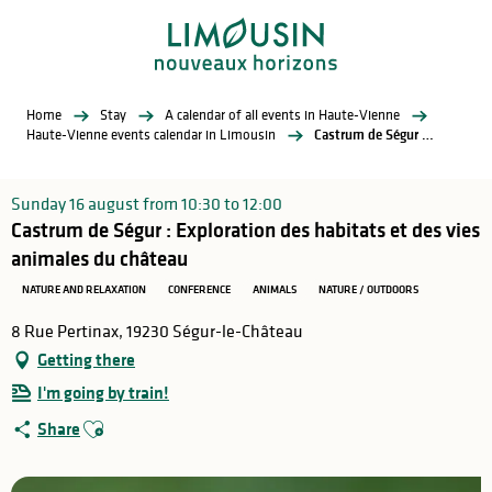
Aller
au
contenu
principal
Home
Stay
A calendar of all events in Haute-Vienne
Haute-Vienne events calendar in Limousin
Castrum de Ségur : Exploration des habitats et des vies animales du château
Sunday 16 august from 10:30 to 12:00
Castrum de Ségur : Exploration des habitats et des vies
animales du château
NATURE AND RELAXATION
CONFERENCE
ANIMALS
NATURE / OUTDOORS
8 Rue Pertinax, 19230 Ségur-le-Château
Getting there
I'm going by train!
Ajouter aux favoris
Share