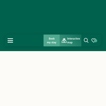
Book
Interactive
MENU
my stay
map
Search
Voir les favo
Home
Discover
Get inspired