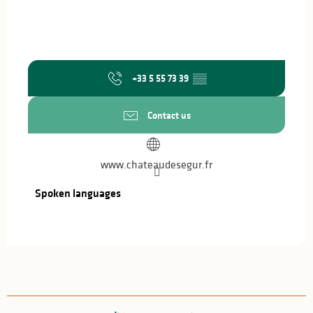
+33 5 55 73 39
▒▒
Contact us
www.chateaudesegur.fr
Spoken languages
Spoken languages