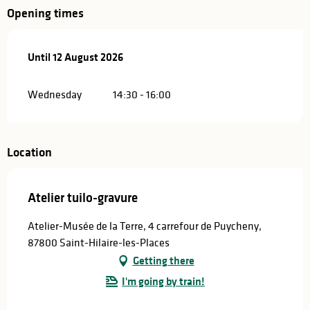
Opening times
From
Until
12 August 2026
15 July 2026
until
12 August 2026
Wednesday
14:30 - 16:00
Location
Atelier tuilo-gravure
Atelier-Musée de la Terre, 4 carrefour de Puycheny,
87800 Saint-Hilaire-les-Places
Getting there
I'm going by train!