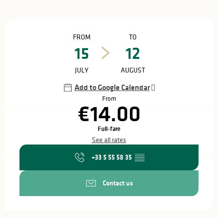
Opening hours & contact details
FROM
TO
15
12
JULY
AUGUST
Add to Google Calendar
From
€14.00
Full-fare
See all rates
+33 5 55 58 35
▒▒
Contact us