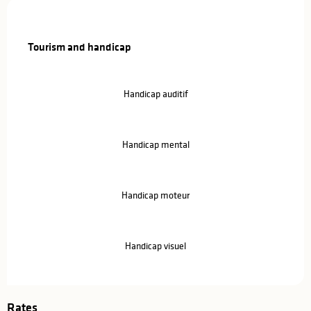
Tourism and handicap
Tourism and handicap
Handicap auditif
Handicap mental
Handicap moteur
Handicap visuel
Rates