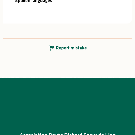
Spoken languages
Spoken languages
Report mistake