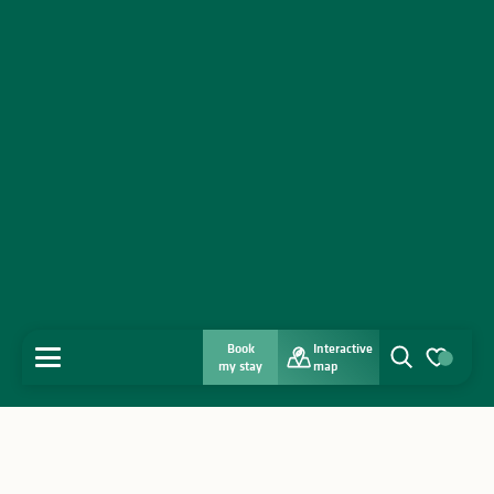
Book
Interactive
MENU
my stay
map
Search
Voir les favo
Home