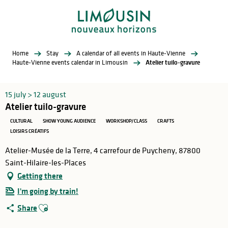
Aller
au
contenu
principal
Home
Stay
A calendar of all events in Haute-Vienne
Haute-Vienne events calendar in Limousin
Atelier tuilo-gravure
15 july > 12 august
Atelier tuilo-gravure
CULTURAL
SHOW YOUNG AUDIENCE
WORKSHOP/CLASS
CRAFTS
LOISIRS CRÉATIFS
Atelier-Musée de la Terre, 4 carrefour de Puycheny, 87800
Saint-Hilaire-les-Places
Getting there
I'm going by train!
Ajouter aux favoris
Share