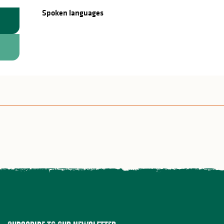
Spoken languages
Spoken languages