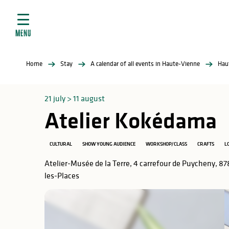
Aller
e
au
ties
contenu
MENU
principal
ral
ties
Home
Stay
A calendar of all events in Haute-Vienne
Hau
ul
21 july > 11 august
Atelier Kokédama
in
CULTURAL
SHOW YOUNG AUDIENCE
WORKSHOP/CLASS
CRAFTS
L
Atelier-Musée de la Terre, 4 carrefour de Puycheny, 87
les-Places
ng
arks