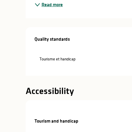
in
Read more
lities
Services offe
Quality standards
Quality standards
Tourisme et handicap
Accessibility
Tourism and handicap
Tourism and handicap
y