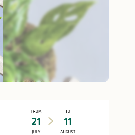
Opening hours & c
FROM
TO
21
11
JULY
AUGUST