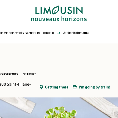
te-Vienne events calendar in Limousin
Atelier Kokédama
OISIRS CRÉATIFS
SCULPTURE
800 Saint-Hilaire-
Getting there
I'm going by train!