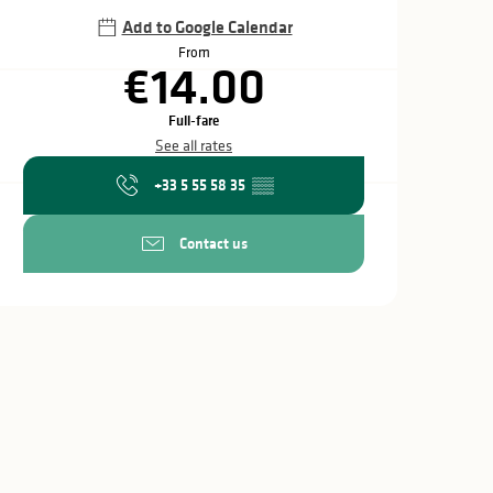
Add to Google Calendar
From
€14.00
Full-fare
See all rates
+33 5 55 58 35
▒▒
Contact us