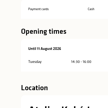
Payment cards
Cash
Opening times
From
Until
11 August 2026
21 July 2026
until
11 August 2026
Tuesday
14:30 - 16:00
Location