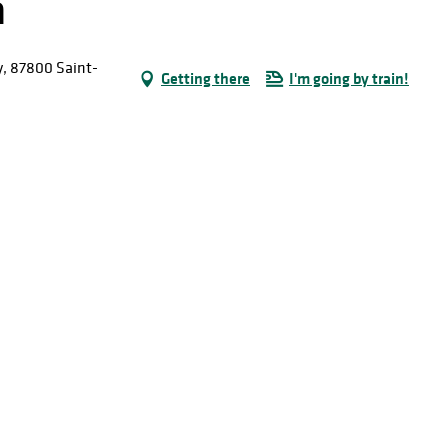
a
y, 87800 Saint-
Getting there
I'm going by train!