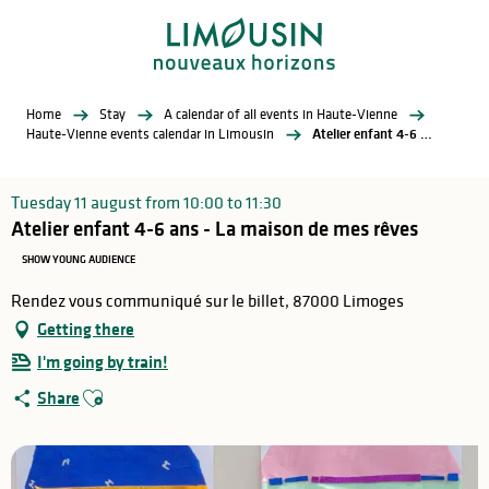
Aller
au
contenu
principal
Home
Stay
A calendar of all events in Haute-Vienne
Haute-Vienne events calendar in Limousin
Atelier enfant 4-6 ans - La maison de mes rêves
Tuesday 11 august from 10:00 to 11:30
Atelier enfant 4-6 ans - La maison de mes rêves
SHOW YOUNG AUDIENCE
Rendez vous communiqué sur le billet, 87000 Limoges
Getting there
I'm going by train!
Ajouter aux favoris
Share