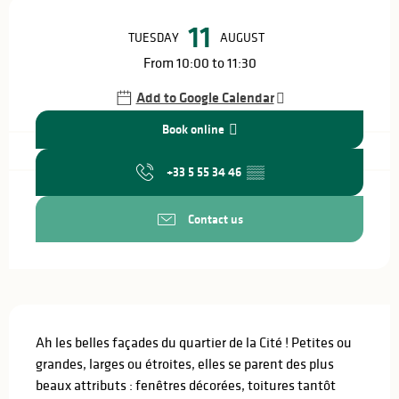
Opening hours & contact details
11
TUESDAY
AUGUST
From 10:00 to 11:30
Add to Google Calendar
Book online
+33 5 55 34 46
▒▒
Contact us
Description
Ah les belles façades du quartier de la Cité ! Petites ou 
grandes, larges ou étroites, elles se parent des plus 
beaux attributs : fenêtres décorées, toitures tantôt 