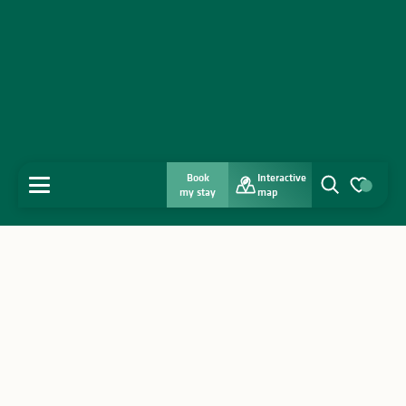
Book
Interactive
MENU
my stay
map
Search
Voir les favo
Home
Discover