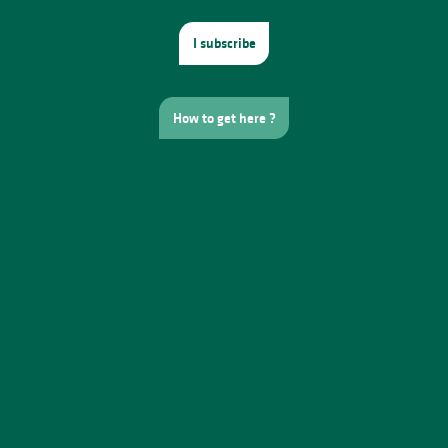
I subscribe
How to get here ?