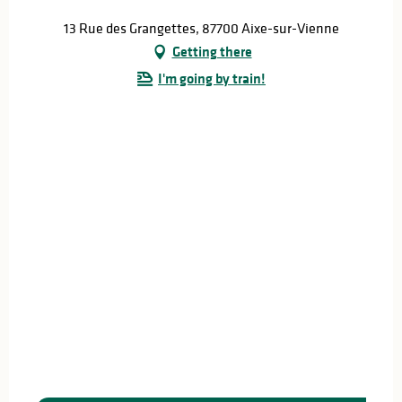
13 Rue des Grangettes, 87700 Aixe-sur-Vienne
Getting there
I'm going by train!