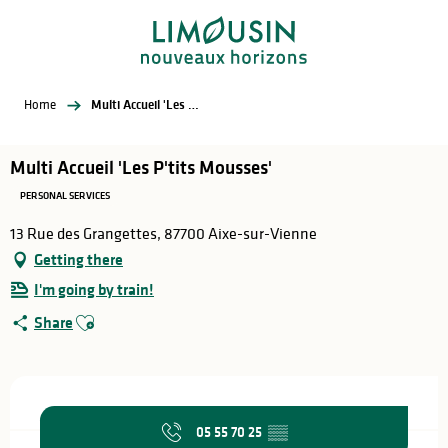
Aller
au
contenu
principal
Home
Multi Accueil 'Les P'tits Mousses'
Multi Accueil 'Les P'tits Mousses'
PERSONAL SERVICES
13 Rue des Grangettes, 87700 Aixe-sur-Vienne
Getting there
I'm going by train!
Ajouter aux favoris
Share
Opening hours & contact details
05 55 70 25
▒▒