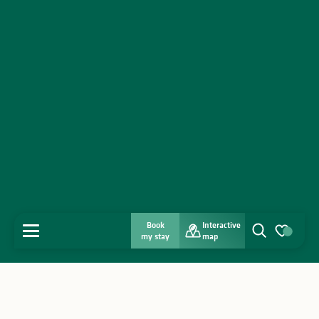
Book
Interactive
MENU
my stay
map
Search
Voir les favo
Home