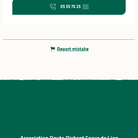
05 55 70 25
▒▒
Report mistake