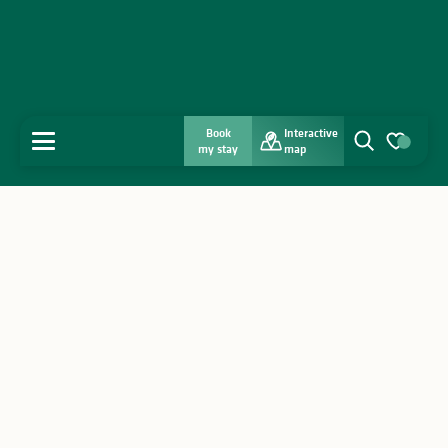
Book
Interactive
MENU
my stay
map
Search
Voir les favo
Home
Discover
Get inspired