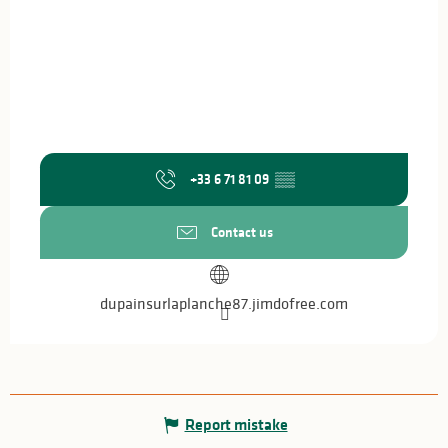
+33 6 71 81 09
▒▒
Contact us
dupainsurlaplanche87.jimdofree.com
Report mistake