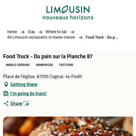
Aller
au
contenu
principal
Home
Stay
Where to eat
All Limousin restaurants in Haute-Vienne
Food Truck - Du pain sur la Planche 87
Food Truck - Du pain sur la Planche 87
MOBILE CATERING
HAMBURGER
FAST FOOD
Place de l'église, 87310 Cognac-la-Forêt
Getting there
I'm going by train!
Ajouter aux favoris
Share