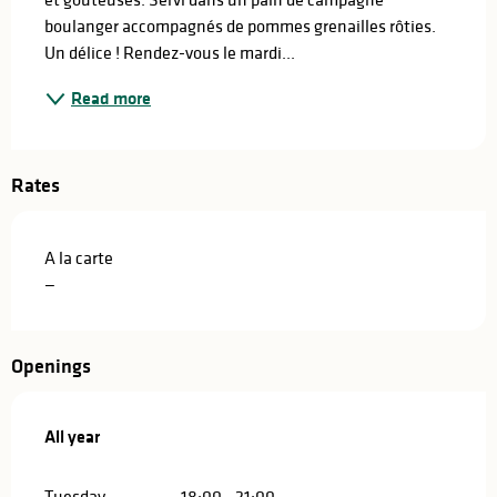
boulanger accompagnés de pommes grenailles rôties. 
Un délice ! Rendez-vous le mardi...
Read more
Rates
A la carte
—
Openings
All year
All year
Tuesday
18:00 - 21:00