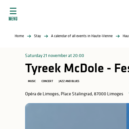
Aller
e
au
ties
contenu
MENU
principal
ral
ties
Home
Stay
A calendar of all events in Haute-Vienne
Hau
ul
Saturday 21 november at 20:00
Tyreek McDole - Fes
in
MUSIC
CONCERT
JAZZ AND BLUES
Opéra de Limoges, Place Stalingrad, 87000 Limoges
ng
arks