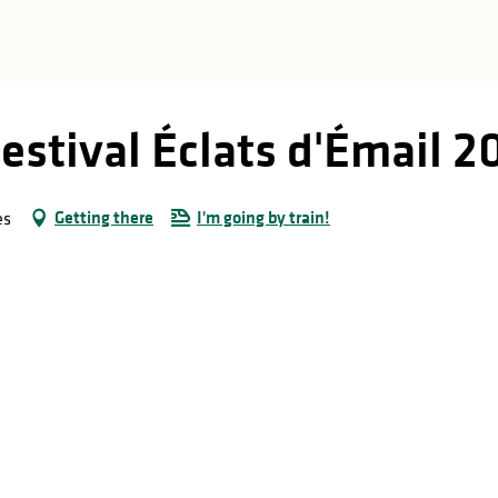
estival Éclats d'Émail 2
Getting there
I'm going by train!
es