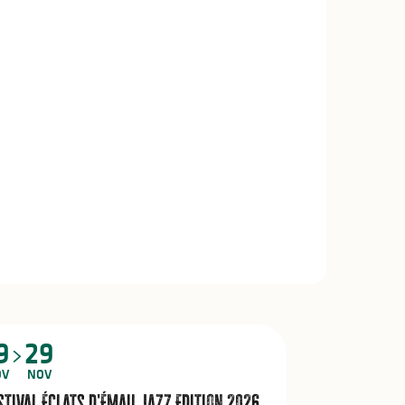
9
29
OV
NOV
stival Éclats d'Émail Jazz Edition 2026