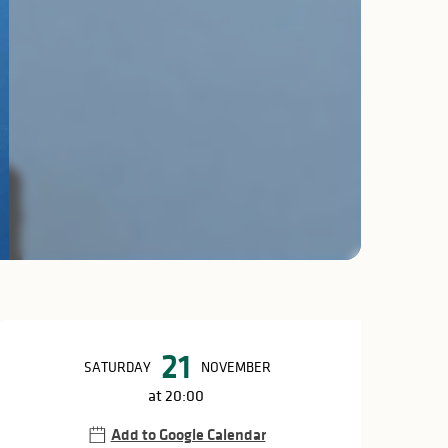
Opening hours & c
21
SATURDAY
NOVEMBER
at 20:00
Add to Google Calendar