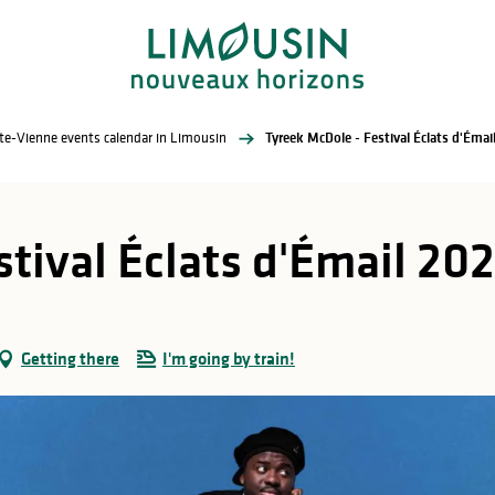
te-Vienne events calendar in Limousin
Tyreek McDole - Festival Éclats d'Émai
tival Éclats d'Émail 20
Getting there
I'm going by train!