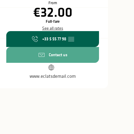
From
€32.00
Full-fare
See all rates
+33 5 55 77 98
▒▒
Contact us
www.eclatsdemail.com