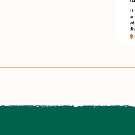
Th
an
wh
di