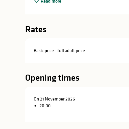
Read more
in
lities
Rates
Basic price - full adult price
Opening times
On 21 November 2026
20:00
y