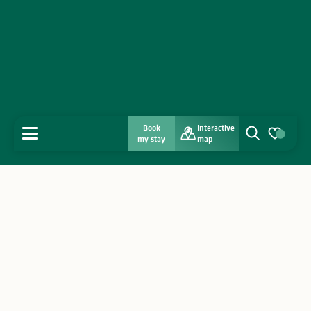
Book
Interactive
MENU
my stay
map
Search
Voir les favo
Home
Discover