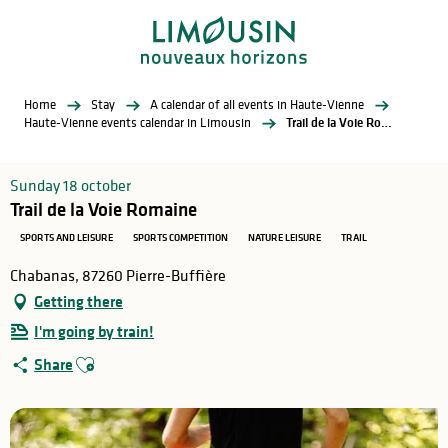
Aller
au
contenu
principal
Home
Stay
A calendar of all events in Haute-Vienne
Haute-Vienne events calendar in Limousin
Trail de la Voie Romaine
Sunday 18 october
Trail de la Voie Romaine
SPORTS AND LEISURE
SPORTS COMPETITION
NATURE LEISURE
TRAIL
Chabanas, 87260 Pierre-Buffière
Getting there
I'm going by train!
Ajouter aux favoris
Share