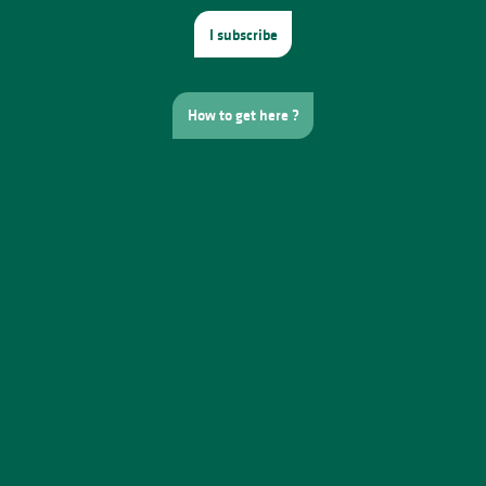
I subscribe
How to get here ?