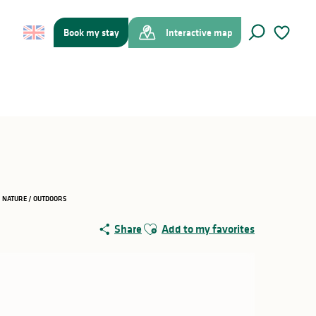
Book my stay
Interactive map
Search
Voir les f
NATURE / OUTDOORS
Ajouter aux favoris
Share
Add to my favorites