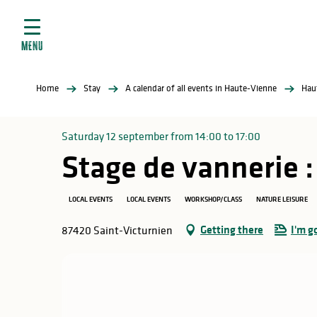
Aller
e
au
ties
contenu
MENU
principal
ral
ties
Home
Stay
A calendar of all events in Haute-Vienne
Hau
ul
Saturday 12 september from 14:00 to 17:00
Stage de vannerie 
in
LOCAL EVENTS
LOCAL EVENTS
WORKSHOP/CLASS
NATURE LEISURE
Getting there
I'm g
87420 Saint-Victurnien
ng
arks