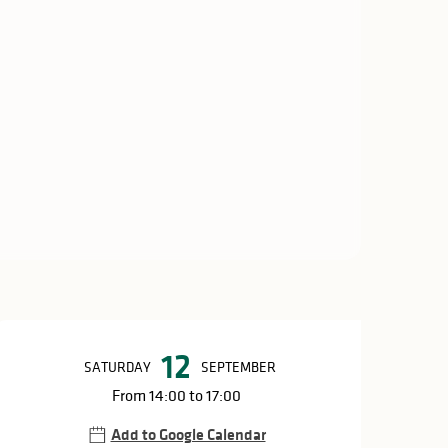
Opening hours & c
12
SATURDAY
SEPTEMBER
From 14:00 to 17:00
Add to Google Calendar