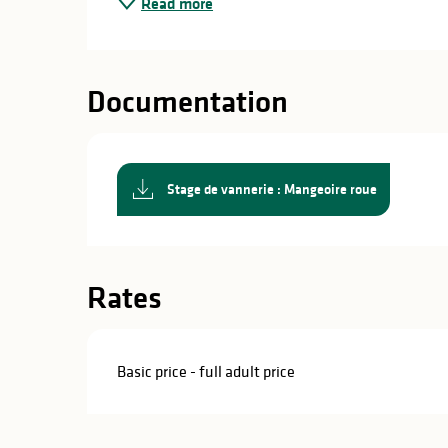
Read more
in
lities
Documentation
Stage de vannerie : Mangeoire roue
Rates
Basic price - full adult price
y