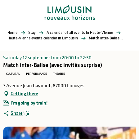
Aller
au
contenu
principal
Home
Stay
A calendar of all events in Haute-Vienne
Haute-Vienne events calendar in Limousin
Match inter-Balise (avec invités surprise)
Saturday 12 september from 20:00 to 22:30
Match inter-Balise (avec invités surprise)
CULTURAL
PERFORMANCE
THEATRE
7 Avenue Jean Gagnant, 87000 Limoges
Getting there
I'm going by train!
Ajouter aux favoris
Share