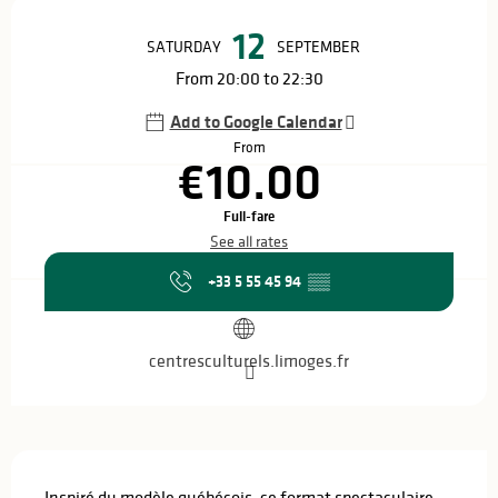
Opening hours & contact details
12
SATURDAY
SEPTEMBER
From 20:00 to 22:30
Add to Google Calendar
From
€10.00
Full-fare
See all rates
+33 5 55 45 94
▒▒
centresculturels.limoges.fr
Description
Inspiré du modèle québécois, ce format spectaculaire 