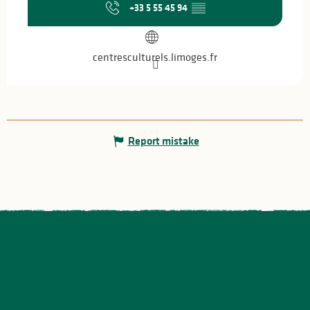
+33 5 55 45 94
▒▒
centresculturels.limoges.fr
Report mistake