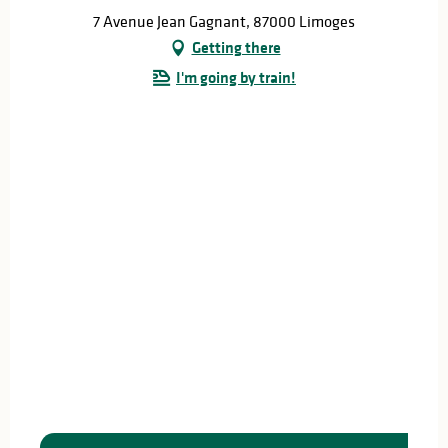
7 Avenue Jean Gagnant, 87000 Limoges
Getting there
I'm going by train!