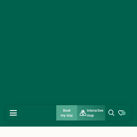
Book
Interactive
MENU
my stay
map
Search
Voir les favo