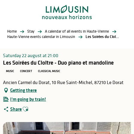
Aller
au
contenu
principal
Home
Stay
A calendar of all events in Haute-Vienne
Haute-Vienne events calendar in Limousin
Les Soirées du Cloître - Duo piano et mandoline
Saturday 22 august at 21:00
Les Soirées du Cloître - Duo piano et mandoline
MUSIC
CONCERT
CLASSICAL MUSIC
Ancien Carmel du Dorat, 10 Rue Saint-Michel, 87210 Le Dorat
Getting there
I'm going by train!
Ajouter aux favoris
Share