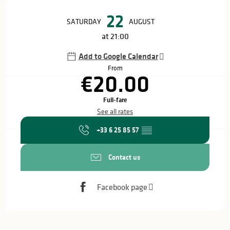
Opening hours & contact details
22
SATURDAY
AUGUST
at 21:00
Add to Google Calendar
From
€20.00
Full-fare
See all rates
+33 6 25 85 57
▒▒
Contact us
Facebook page