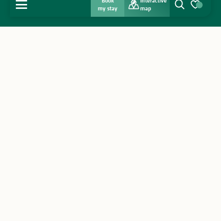
Book
Interactive
MENU
my stay
map
Search
Voir les favo
Home
Discover
Get inspired
Stay
Agenda