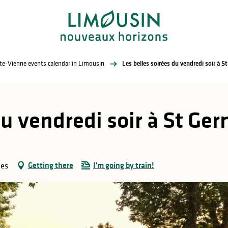
te-Vienne events calendar in Limousin
Les belles soirées du vendredi soir à S
du vendredi soir à St Ge
Getting there
I'm going by train!
les