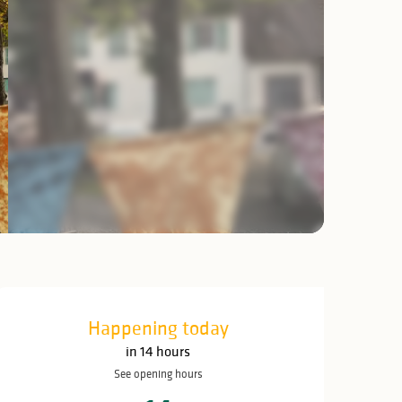
Opening hours & c
Happening today
in 14 hours
See opening hours