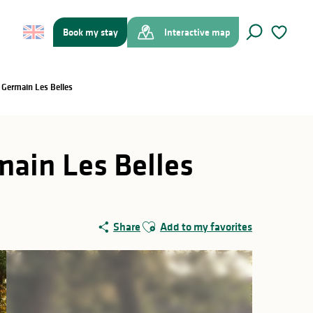
Book my stay
Interactive map
Search
Voir les f
t Germain Les Belles
rmain Les Belles
Ajouter aux favoris
Share
Add to my favorites