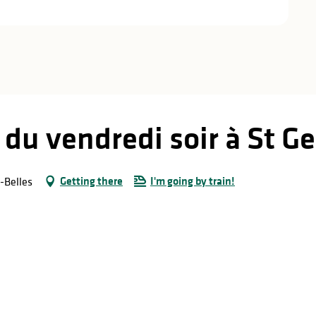
s du vendredi soir à St G
Getting there
I'm going by train!
-Belles