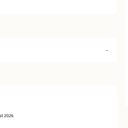
—
6
st 2026