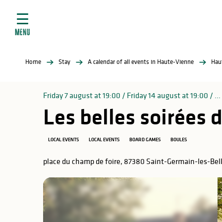
Aller
e
au
ties
contenu
MENU
principal
ral
ties
Home
Stay
A calendar of all events in Haute-Vienne
Hau
ul
Friday 7 august at 19:00 / Friday 14 august at 19:00 / ...
Les belles soirées 
in
LOCAL EVENTS
LOCAL EVENTS
BOARD GAMES
BOULES
place du champ de foire, 87380 Saint-Germain-les-Bel
ng
arks