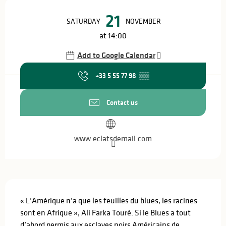
Opening hours & contact details
21
SATURDAY
NOVEMBER
at 14:00
Add to Google Calendar
+33 5 55 77 98
▒▒
Contact us
www.eclatsdemail.com
Description
« L’Amérique n’a que les feuilles du blues, les racines 
sont en Afrique », Ali Farka Touré. Si le Blues a tout 
d’abord permis aux esclaves noirs Américains de 