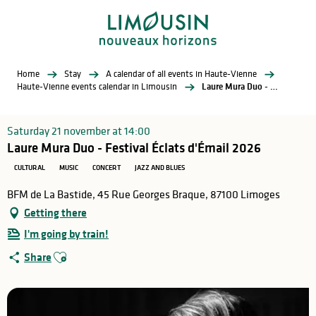
Aller
au
contenu
principal
Home
Stay
A calendar of all events in Haute-Vienne
Haute-Vienne events calendar in Limousin
Laure Mura Duo - Festival Éclats d'Émail 2026
Saturday 21 november at 14:00
Laure Mura Duo - Festival Éclats d'Émail 2026
CULTURAL
MUSIC
CONCERT
JAZZ AND BLUES
BFM de La Bastide, 45 Rue Georges Braque, 87100 Limoges
Getting there
I'm going by train!
Ajouter aux favoris
Share