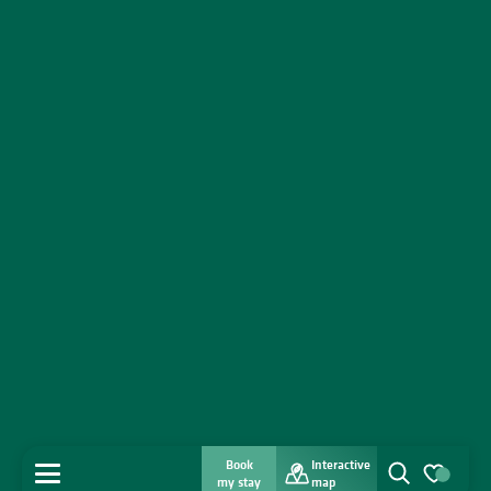
Book
Interactive
MENU
my stay
map