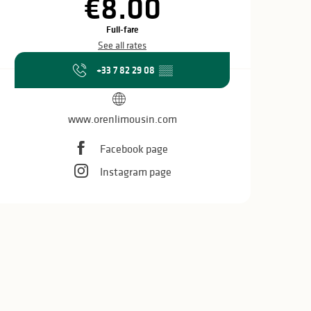
€8.00
Full-fare
See all rates
+33 7 82 29 08
▒▒
www.orenlimousin.com
Facebook page
Instagram page