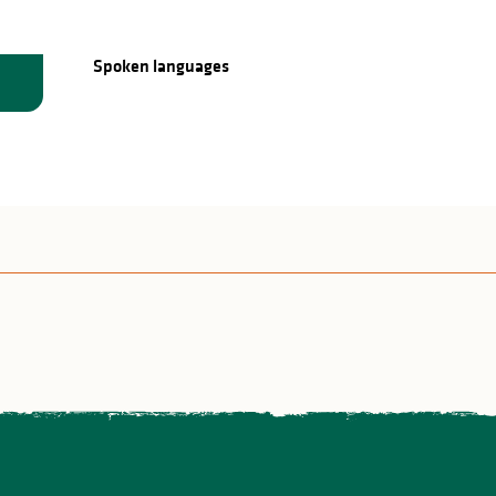
Spoken languages
Spoken languages