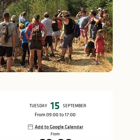
Opening hours & c
15
TUESDAY
SEPTEMBER
From 09:00 to 17:00
Add to Google Calendar
From