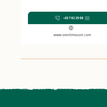
+33 7 82 29 08
▒▒
www.orenlimousin.com