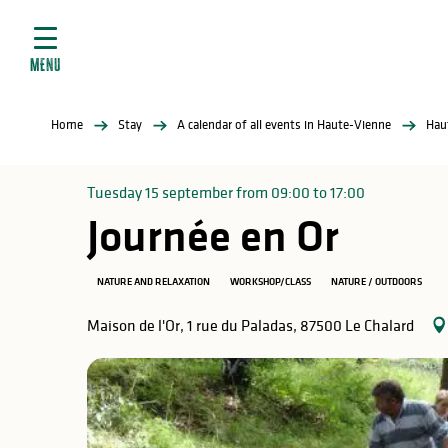
Aller
e
au
ties
contenu
MENU
principal
ral
ties
Home
Stay
A calendar of all events in Haute-Vienne
Hau
ul
Tuesday 15 september from 09:00 to 17:00
Journée en Or
in
NATURE AND RELAXATION
WORKSHOP/CLASS
NATURE / OUTDOORS
Maison de l'Or, 1 rue du Paladas, 87500 Le Chalard
ng
arks