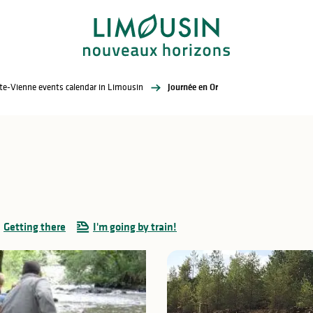
te-Vienne events calendar in Limousin
Journée en Or
Getting there
I'm going by train!