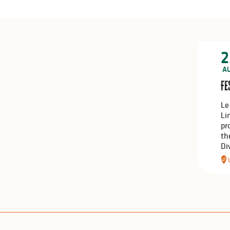
2
A
Fe
Le
Li
pr
th
Div