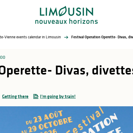
te-Vienne events calendar in Limousin
Festival Operation Operette- Divas, di
:00
Operette- Divas, divette
Getting there
I'm going by train!