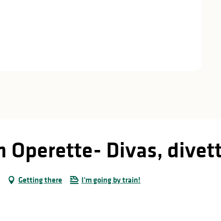
n Operette- Divas, divet
Getting there
I'm going by train!