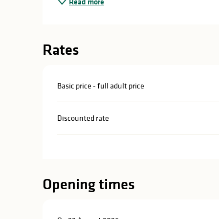
Read more
in
lities
Rates
Basic price - full adult price
Discounted rate
Opening times
y