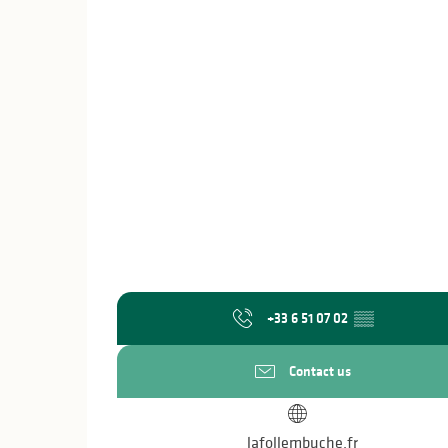
+33 6 51 07 02
▒▒
Contact us
lafollembuche.fr