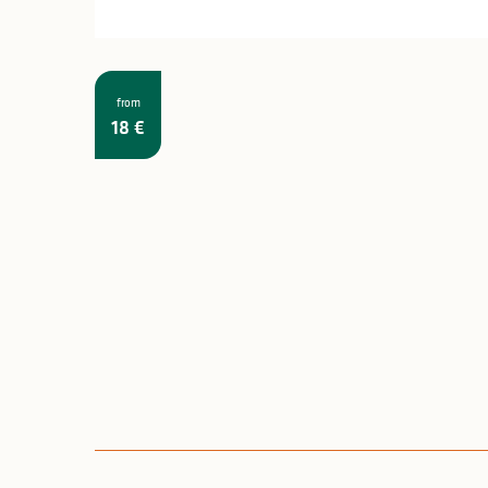
from
18
€