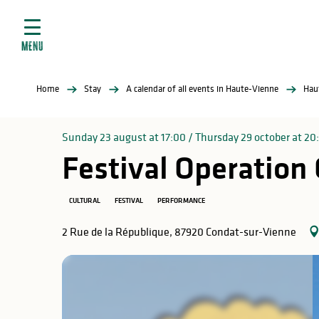
Aller
e
au
ties
contenu
MENU
principal
ral
ties
Home
Stay
A calendar of all events in Haute-Vienne
Hau
ul
Sunday 23 august at 17:00 / Thursday 29 october at 20
Festival Operation 
in
CULTURAL
FESTIVAL
PERFORMANCE
2 Rue de la République, 87920 Condat-sur-Vienne
ng
arks