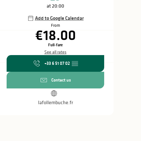
at 20:00
Add to Google Calendar
From
€18.00
Full-fare
See all rates
+33 6 51 07 02
▒▒
Contact us
lafollembuche.fr