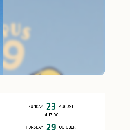
Opening hours & c
23
SUNDAY
AUGUST
at 17:00
29
THURSDAY
OCTOBER