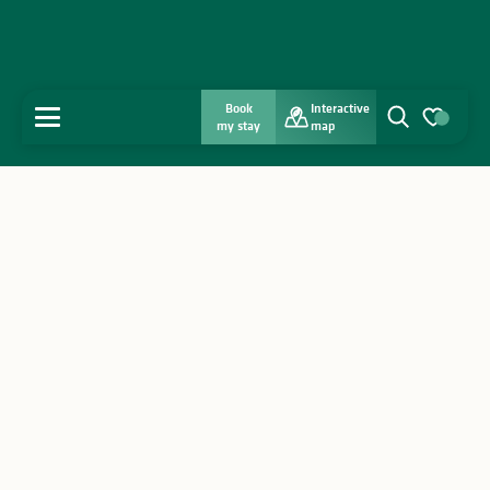
Book
Interactive
MENU
my stay
map
Search
Voir les favo
Home
Discover
Get inspired