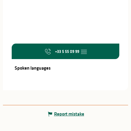
+33 5 55 09 99
▒▒
Spoken languages
Spoken languages
Report mistake