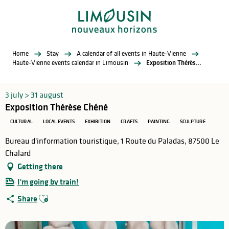
Aller
au
contenu
principal
Home
Stay
A calendar of all events in Haute-Vienne
Haute-Vienne events calendar in Limousin
Exposition Thérèse Chéné
3 july > 31 august
Exposition Thérèse Chéné
CULTURAL
LOCAL EVENTS
EXHIBITION
CRAFTS
PAINTING
SCULPTURE
Bureau d'information touristique, 1 Route du Paladas, 87500 Le
Chalard
Getting there
I'm going by train!
Ajouter aux favoris
Share