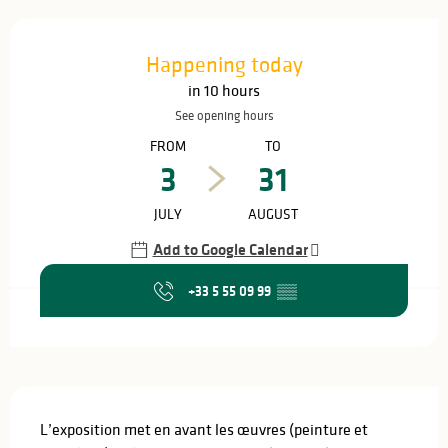
Opening hours & contact details
Happening today
in 10 hours
See opening hours
FROM
TO
3
31
JULY
AUGUST
Add to Google Calendar
+33 5 55 09 99
▒▒
Description
L’exposition met en avant les œuvres (peinture et 