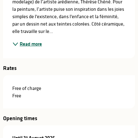
modelage) de l’artiste arédienne, Thérèse Chéné. Pour 
la peinture, l’artiste puise son inspiration dans les joies 
simples de l'existence, dans l'enfance et la féminité, 
par un dessin net aux teintes colorées. Côté céramique, 
elle travaille sur le...
Read more
Rates
Free of charge
Free
Opening times
From
Until
31 August 2026
3 July 2026
until
31 August 2026