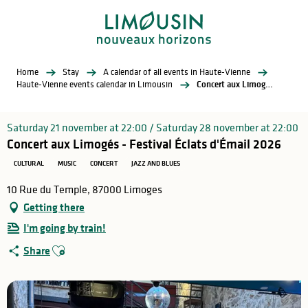
Aller
au
contenu
principal
Home
Stay
A calendar of all events in Haute-Vienne
Haute-Vienne events calendar in Limousin
Concert aux Limogés - Festival Éclats d'Émail 2026
Saturday 21 november at 22:00 / Saturday 28 november at 22:00
Concert aux Limogés - Festival Éclats d'Émail 2026
CULTURAL
MUSIC
CONCERT
JAZZ AND BLUES
10 Rue du Temple, 87000 Limoges
Getting there
I'm going by train!
Ajouter aux favoris
Share