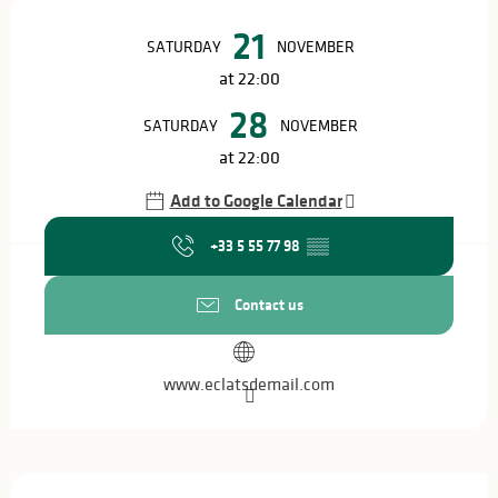
Opening hours & contact details
21
SATURDAY
NOVEMBER
at 22:00
28
SATURDAY
NOVEMBER
at 22:00
Add to Google Calendar
+33 5 55 77 98
▒▒
Contact us
www.eclatsdemail.com
Description