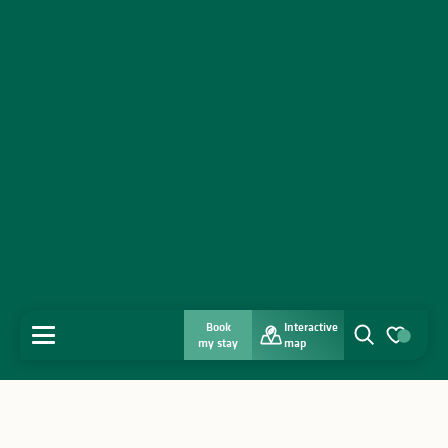
Book
Interactive
MENU
my stay
map
Search
Voir les favo