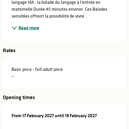
langage 16h : la balade du langage à l'entrée en 
maternelle Durée 45 minutes environ. Ces Balades 
sensibles offrent la possibilité de vivre...
Read more
Rates
Basic price - full adult price
—
Opening times
From
From
17 February 2027
17 February 2027
until
until
19 February 2027
19 February 2027