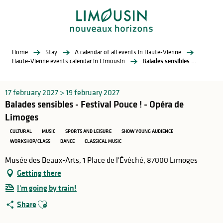
Aller
au
contenu
principal
Home
Stay
A calendar of all events in Haute-Vienne
Haute-Vienne events calendar in Limousin
Balades sensibles - Festival Pouce ! - Opéra de Limoges
17 february 2027 > 19 february 2027
Balades sensibles - Festival Pouce ! - Opéra de
Limoges
CULTURAL
MUSIC
SPORTS AND LEISURE
SHOW YOUNG AUDIENCE
WORKSHOP/CLASS
DANCE
CLASSICAL MUSIC
Musée des Beaux-Arts, 1 Place de l'Évêché, 87000 Limoges
Getting there
I'm going by train!
Ajouter aux favoris
Share