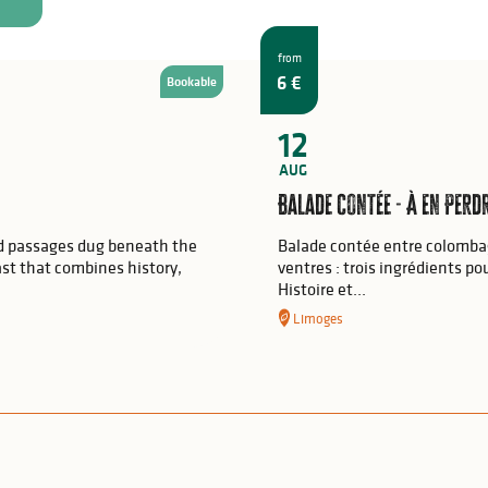
from
6
€
Bookable
12
AUG
Balade contée - À en Perdr
d passages dug beneath the
Balade contée entre colombag
ast that combines history,
ventres : trois ingrédients p
Histoire et...
Limoges