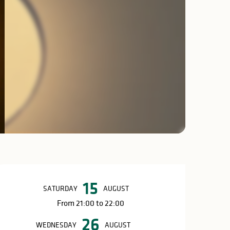
Opening hours & c
15
SATURDAY
AUGUST
From 21:00 to 22:00
26
WEDNESDAY
AUGUST