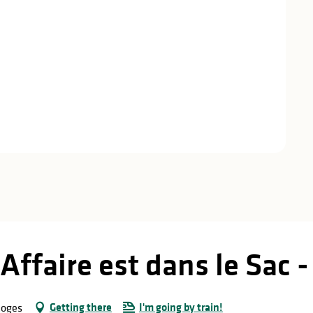
'Affaire est dans le Sac 
Getting there
I'm going by train!
moges