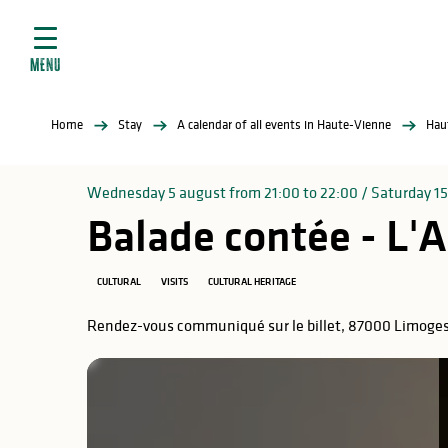
Aller
e
au
ties
contenu
MENU
principal
ral
ties
Home
Stay
A calendar of all events in Haute-Vienne
Hau
ul
Wednesday 5 august from 21:00 to 22:00 / Saturday 15 a
Balade contée - L'A
in
CULTURAL
VISITS
CULTURAL HERITAGE
Rendez-vous communiqué sur le billet, 87000 Limoge
ng
arks