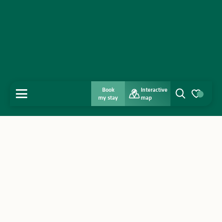
Book
Interactive
MENU
my stay
map
Search
Voir les favo
Home
Discover