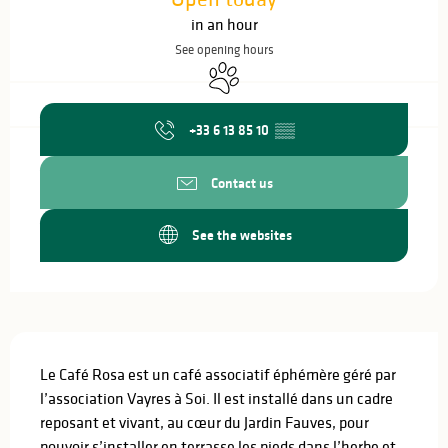
in an hour
See opening hours
Animals accepted
+33 6 13 85 10
▒▒
Contact us
See the websites
Description
Le Café Rosa est un café associatif éphémère géré par 
l’association Vayres à Soi. Il est installé dans un cadre 
reposant et vivant, au cœur du Jardin Fauves, pour 
pouvoir s’installer en terrasse les pieds dans l’herbe et 