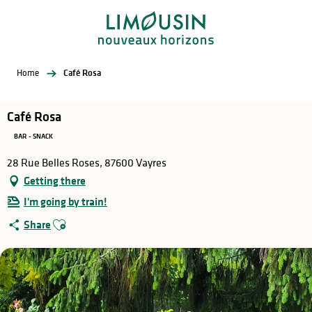
Aller
au
contenu
principal
Home
Café Rosa
Café Rosa
BAR - SNACK
28 Rue Belles Roses, 87600 Vayres
Getting there
I'm going by train!
Ajouter aux favoris
Share