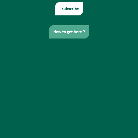
I subscribe
How to get here ?