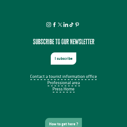
Camping à la ferme - Elevage de la Gandoue
Aire d'accueil camping-car
Camping Les Forges
Aire Naturelle Camping des Treilles
Aire d'accueil de camping-car
Fonclaire Holidays
Aire d'accueil camping-car
Subscribe to our newsletter
I subscribe
Contact a tourist information office
Professional area
Press Home
How to get here ?