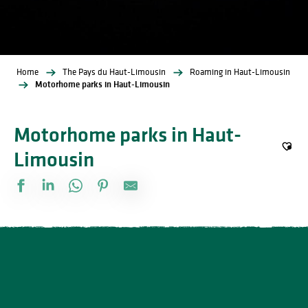
Home
The Pays du Haut-Limousin
Roaming in Haut-Limousin
Motorhome parks in Haut-Limousin
Motorhome parks in Haut-
Limousin
Ajout
Camping de la Gartempe
Camping à la ferme Le Rucher Ân'imé
Camping de la planche des Dames
Aire d'accueil camping-car du Camping du Lac de Saint-Pardoux
Aire d'accueil camping-car Les Rochettes