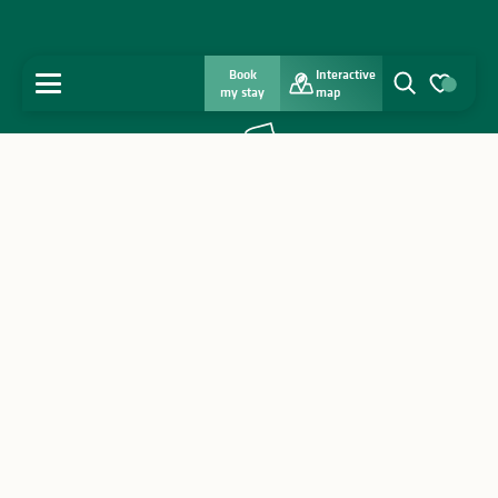
Book
Interactive
MENU
my stay
map
Search
Voir les favo
Home
Discover
Get inspired
Stay