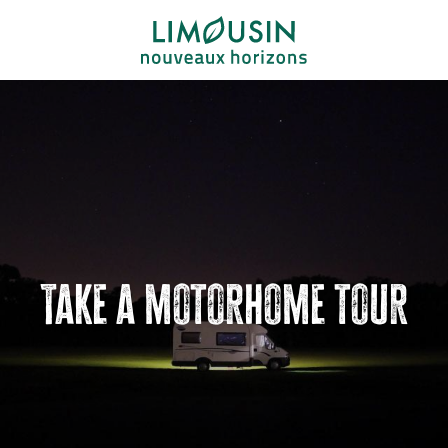
Aller
au
contenu
principal
Take a motorhome tour