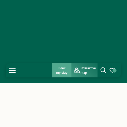
Book
Interactive
MENU
my stay
map
Search
Voir les favo
Home
Discover