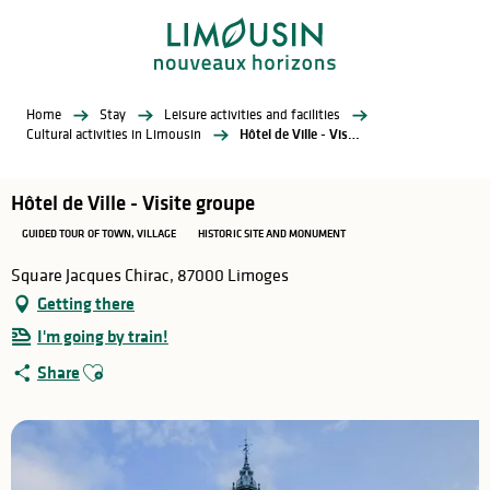
Aller
au
contenu
principal
Home
Stay
Leisure activities and facilities
Cultural activities in Limousin
Hôtel de Ville - Visite groupe
Hôtel de Ville - Visite groupe
GUIDED TOUR OF TOWN, VILLAGE
HISTORIC SITE AND MONUMENT
Square Jacques Chirac, 87000 Limoges
Getting there
I'm going by train!
Ajouter aux favoris
Share