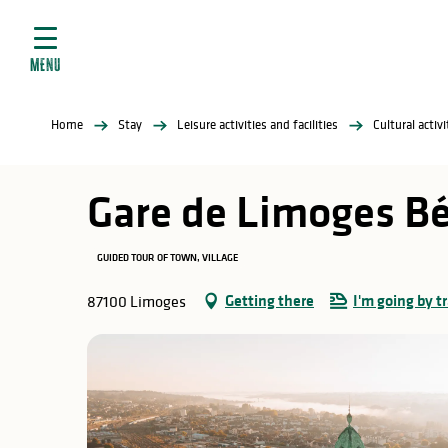
Aller
e
au
ties
contenu
MENU
principal
ral
ties
Home
Stay
Leisure activities and facilities
Cultural activ
ul
Gare de Limoges Bé
GUIDED TOUR OF TOWN, VILLAGE
in
Getting there
I'm going by tr
87100 Limoges
ng
arks