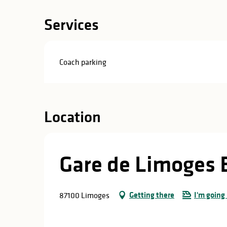
in
Services
lities
Coach parking
Location
Gare de Limoges B
Getting there
I'm going 
87100 Limoges
y