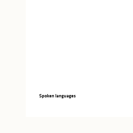
Spoken languages
Spoken languages