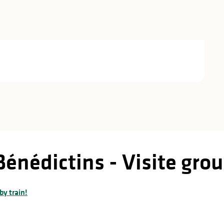
énédictins - Visite gro
by train!