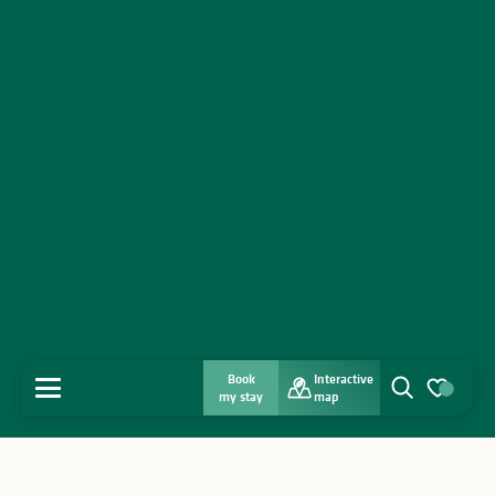
Book
Interactive
MENU
my stay
map
Search
Voir les favo