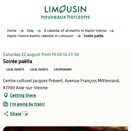
Aller
au
contenu
principal
Home
Stay
A calendar of all events in Haute-Vienne
Haute-Vienne events calendar in Limousin
Soirée paëlla
Saturday 22 august from 19:00 to 23:30
Soirée paëlla
LOCAL EVENTS
LOCAL EVENTS
GASTRONOMY
Centre culturel Jacques Prévert, Avenue François Mitterrand,
87700 Aixe-sur-Vienne
Getting there
I'm going by train!
Ajouter aux favoris
Share