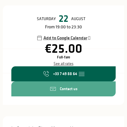
Opening hours & contact details
22
SATURDAY
AUGUST
From 19:00 to 23:30
Add to Google Calendar
€25.00
Full-fare
See all rates
+33 7 49 88 64
▒▒
Contact us
Description