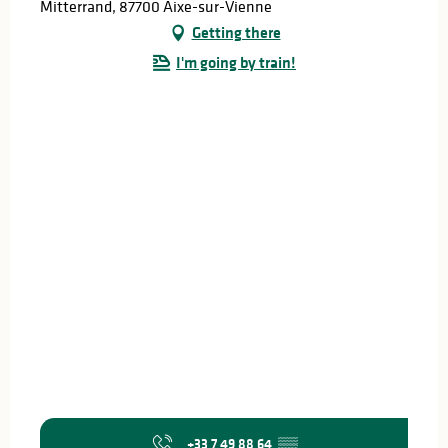
Mitterrand, 87700 Aixe-sur-Vienne
Getting there
I'm going by train!
+33 7 49 88 64
▒▒