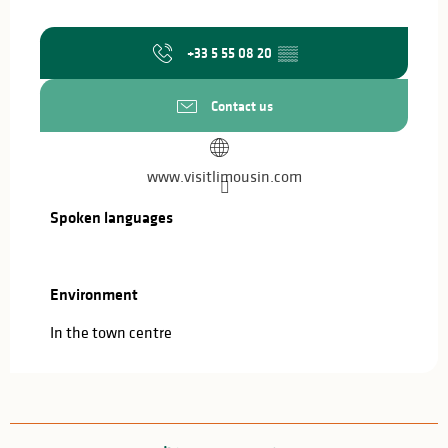
+33 5 55 08 20
▒▒
Contact us
www.visitlimousin.com
Spoken languages
Spoken languages
Environment
Environment
In the town centre