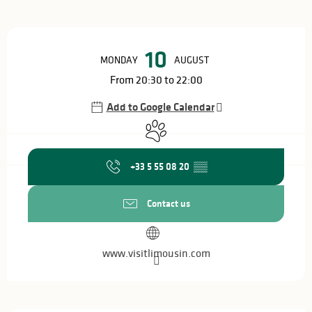
Opening hours & contact details
10
MONDAY
AUGUST
From 20:30 to 22:00
Add to Google Calendar
Animals accepted
+33 5 55 08 20
▒▒
Contact us
www.visitlimousin.com