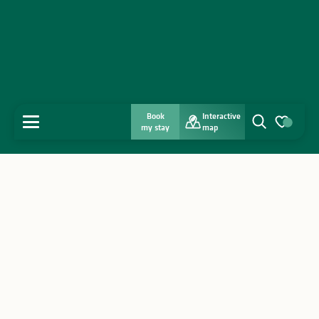
Book
Interactive
MENU
my stay
map
Search
Voir les favo
Home
Discover
Get inspired