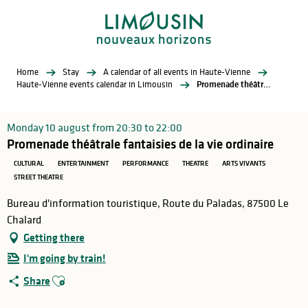
Aller
au
contenu
principal
Home
Stay
A calendar of all events in Haute-Vienne
Haute-Vienne events calendar in Limousin
Promenade théâtrale fantaisies de la vie ordinaire
Monday 10 august from 20:30 to 22:00
Promenade théâtrale fantaisies de la vie ordinaire
CULTURAL
ENTERTAINMENT
PERFORMANCE
THEATRE
ARTS VIVANTS
STREET THEATRE
Bureau d'information touristique, Route du Paladas, 87500 Le
Chalard
Getting there
I'm going by train!
Ajouter aux favoris
Share