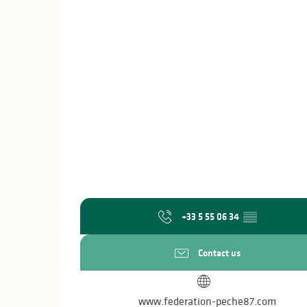
+33 5 55 06 34
▒▒
Contact us
www.federation-peche87.com