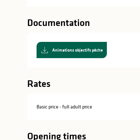
in
lities
Documentation
Animations objectifs pêche
Rates
Basic price - full adult price
y
Opening times