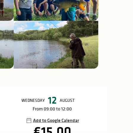
Opening hours & c
12
WEDNESDAY
AUGUST
From 09:00 to 12:00
Add to Google Calendar
€15.00