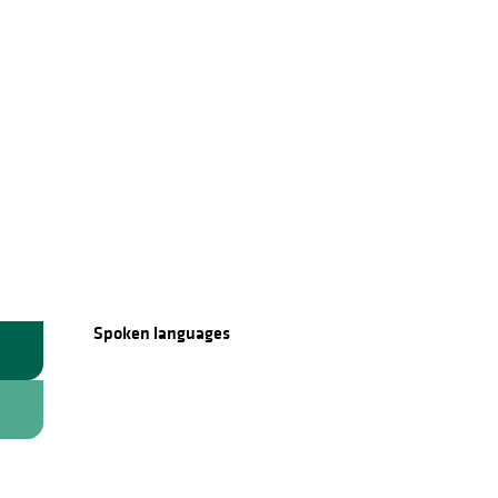
Spoken languages
Spoken languages