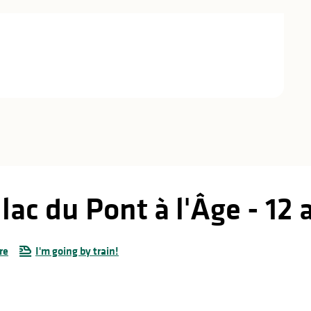
lac du Pont à l'Âge - 12 
re
I'm going by train!