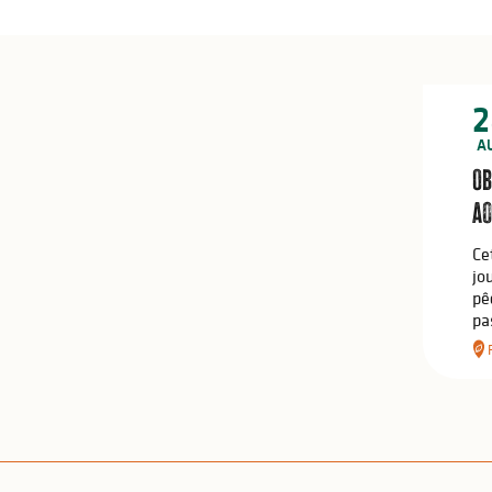
2
A
Ob
ao
Ce
jo
pê
pa