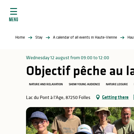
Aller
e
au
ties
contenu
MENU
principal
ral
ties
Home
Stay
A calendar of all events in Haute-Vienne
Hau
ul
Wednesday 12 august from 09:00 to 12:00
Objectif pêche au la
in
NATURE AND RELAXATION
SHOW YOUNG AUDIENCE
NATURE LEISURE
Getting there
Lac du Pont à l'Age, 87250 Folles
ng
arks