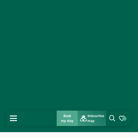
Book
Interactive
MENU
my stay
map
Search
Voir les favo