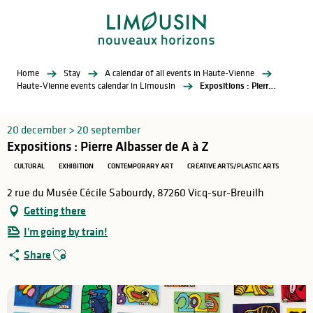
Aller
au
contenu
principal
Home
Stay
A calendar of all events in Haute-Vienne
Haute-Vienne events calendar in Limousin
Expositions : Pierre Albasser de A à Z
20 december > 20 september
Expositions : Pierre Albasser de A à Z
CULTURAL
EXHIBITION
CONTEMPORARY ART
CREATIVE ARTS/PLASTIC ARTS
2 rue du Musée Cécile Sabourdy, 87260 Vicq-sur-Breuilh
Getting there
I'm going by train!
Ajouter aux favoris
Share