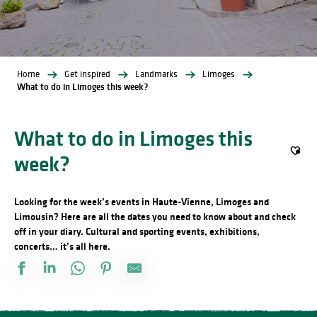
Home
Get inspired
Landmarks
Limoges
What to do in Limoges this week?
What to do in Limoges this
week?
Ajout
Looking for the week’s events in Haute-Vienne, Limoges and
Limousin? Here are all the dates you need to know about and check
off in your diary. Cultural and sporting events, exhibitions,
concerts… it’s all here.