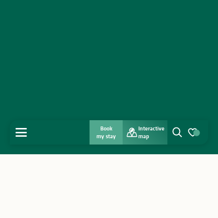
Book
Interactive
MENU
my stay
map
Search
Voir les favo
Home