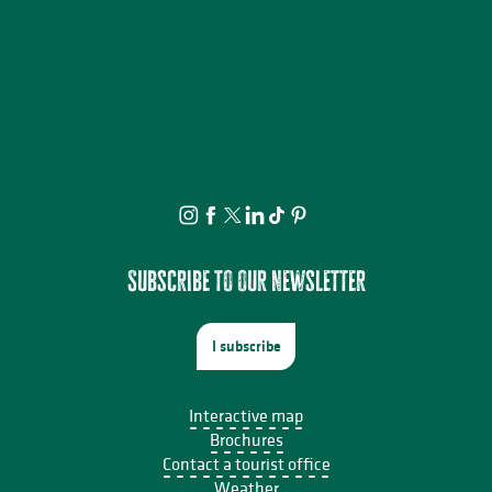
Atelier cuisine
Les Soirées du Cloître - Les fouilles boliviennes
21ème Salon International de l'Aquarelle : Atelier enfant d'initiat
Château de Bonneval : Concert en collaboration avec Les Homard
Concert : Yaadhava
Spectacle - Snow - Cie Théâtre du Vertige
Visite et Atelier : Découvrez les plantes médicinales et fabriquez
Soirée barbecue
Concert du quatuor à cordes "Carré de dames"
Atelier créatif : Le carnet voyageur
Le festival Précaire, la famille vient en mangeant
Stage de pastel avec Rosmery MAMANI
Subscribe to our newsletter
I subscribe
Interactive map
Brochures
Contact a tourist office
Weather