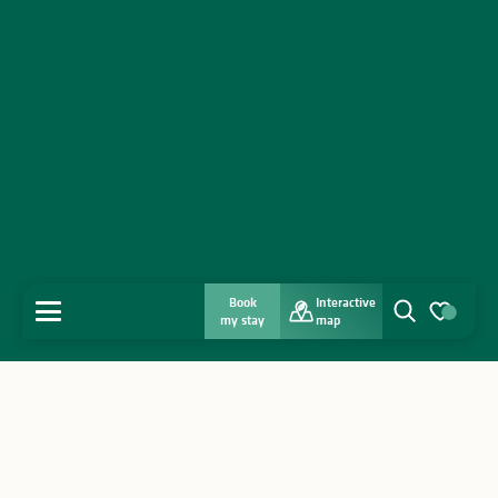
Book
Interactive
MENU
my stay
map
Search
Voir les favo
Home