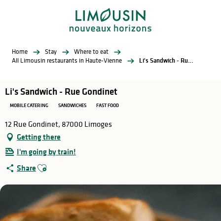
Aller
au
contenu
principal
Home
Stay
Where to eat
All Limousin restaurants in Haute-Vienne
Li's Sandwich - Rue Gondinet
Li's Sandwich - Rue Gondinet
MOBILE CATERING
SANDWICHES
FAST FOOD
12 Rue Gondinet, 87000 Limoges
Getting there
I'm going by train!
Ajouter aux favoris
Share