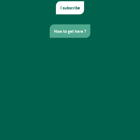
I subscribe
How to get here ?