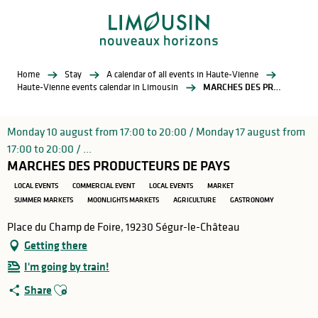
Aller
au
contenu
principal
Home
Stay
A calendar of all events in Haute-Vienne
Haute-Vienne events calendar in Limousin
MARCHES DES PRODUCTEURS DE PAYS
Monday 10 august from 17:00 to 20:00 / Monday 17 august from
17:00 to 20:00 / ...
MARCHES DES PRODUCTEURS DE PAYS
LOCAL EVENTS
COMMERCIAL EVENT
LOCAL EVENTS
MARKET
SUMMER MARKETS
MOONLIGHTS MARKETS
AGRICULTURE
GASTRONOMY
Place du Champ de Foire, 19230 Ségur-le-Château
Getting there
I'm going by train!
Ajouter aux favoris
Share