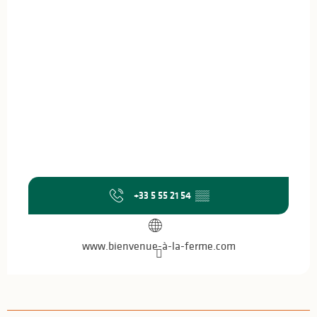
+33 5 55 21 54
▒▒
www.bienvenue-à-la-ferme.com