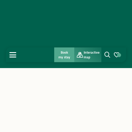
Book
Interactive
MENU
my stay
map
Search
Voir les favo
Home
Discover